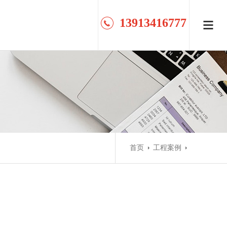
13913416777
首页
工程案例